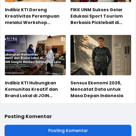
Indibiz KTI Dorong
FIKK UNM Sukses Gelar
Kreativitas Perempuan
Edukasi Sport Tourism
melalui Workshop
Berbasis Pickleball di
Fotografi “Women
Desa Samangki
Behind The Lens”
Indibiz KTI Hubungkan
Sensus Ekonomi 2026,
Komunitas Kreatif dan
Mencatat Data untuk
Brand Lokal di JOIN
Masa Depan Indonesia
Insight Women Behind
The Lens
Posting Komentar
Posting Komentar