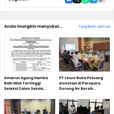
Anda mungkin menyukai
Tunjukkan semua
postingan ini
Amarun Agung Hamka
PT Lesso Buka Peluang
Raih Nilai Tertinggi
Investasi di Parepare,
Seleksi Calon Sekda
Dorong Air Bersih
Parepare 2025
Langsung Minum